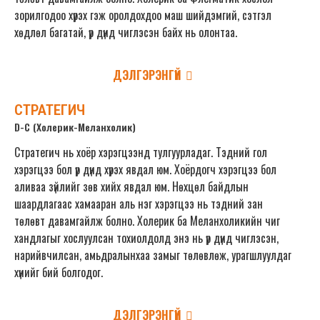
зорилгодоо хүрэх гэж оролдохдоо маш шийдэмгий, сэтгэл
хөдлөл багатай, үр дүнд чиглэсэн байх нь олонтаа.
ДЭЛГЭРЭНГҮЙ
СТРАТЕГИЧ
D-C (Холерик-Меланхолик)
Стратегич нь хоёр хэрэгцээнд тулгуурладаг. Тэдний гол
хэрэгцээ бол үр дүнд хүрэх явдал юм. Хоёрдогч хэрэгцээ бол
аливаа зүйлийг зөв хийх явдал юм. Нөхцөл байдлын
шаардлагаас хамааран аль нэг хэрэгцээ нь тэдний зан
төлөвт давамгайлж болно. Холерик ба Меланхоликийн чиг
хандлагыг хослуулсан тохиолдолд энэ нь үр дүнд чиглэсэн,
нарийвчилсан, амьдралынхаа замыг төлөвлөж, урагшлуулдаг
хүнийг бий болгодог.
ДЭЛГЭРЭНГҮЙ