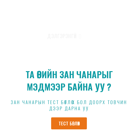
болгоомжтой төлөвлөлт хийж, бусдад үйлчилдэг хандлагатай.
Тэд аливааг ханцуй шамлан хийхээсээ өмнө “Яагаад?” гэдэг
асуултад хариулахад хөтлөгддөг.
ДЭЛГЭРЭНГҮЙ
ТА ӨӨРИЙН ЗАН ЧАНАРЫГ
МЭДМЭЭР БАЙНА УУ ?
ЗАН ЧАНАРЫН ТЕСТ БӨГЛӨХ БОЛ ДООРХ ТОВЧИН
ДЭЭР ДАРНА УУ
ТЕСТ БӨГЛӨХ