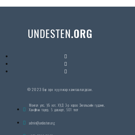
UNDESTEN
.ORG
© 2023 Бүх эрх хуулиар хамгаалагдсан.
Монгол улс, УБ хот, ХУД 3-р хороо Энгельсийн гудамж,
Хан-Өргөө тауер, 5 давхарт, 501 тоот
admin@undesten.org