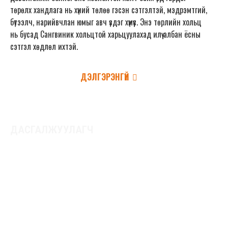
төрөлх хандлага нь хүний төлөө гэсэн сэтгэлтэй, мэдрэмтгий,
бүтээлч, нарийвчлан юмыг авч үздэг хүмүүс. Энэ төрлийн хольц
нь бусад Сангвиник хольцтой харьцуулахад илүү албан ёсны
сэтгэл хөдлөл ихтэй.
ДЭЛГЭРЭНГҮЙ
ДАСГАЛЖУУЛАГЧ
C-D (Меланхолик-Холерик)
Меланхолик-Холерик хослол нь хоёр хэрэгцээнд
тулгуурладаг. Энэ хослолын үндсэн хэрэгцээ бол аливаа
зүйлийг зөв хийх явдал юм. Хоёрдогч хэрэгцээ бол үр дүнд
хүрэх явдал юм. Нөхцөл байдлаас шалтгаалан аль нэг
хэрэгцээ нь зан төлөвт давамгайлж болно. Меланхолик
ба Холерикийн төрөлх хандлагыг хослуулж чадвал үр дүнд