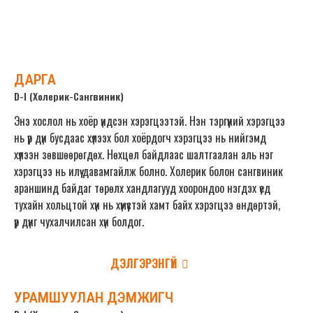
ДЭЛГЭРЭНГҮЙ
ДАРГА
D-I (Холерик-Сангвиник)
Энэ хослол нь хоёр үндсэн хэрэгцээтэй. Нэн тэргүүний хэрэгцээ
нь үр дүн бусдаас хүлээх бол хоёрдогч хэрэгцээ нь нийгэмд
хүлээн зөвшөөрөгдөх. Нөхцөл байдлаас шалтгаалан аль нэг
хэрэгцээ нь илүү давамгайлж болно. Холерик болон сангвиник
араншинд байдаг төрөлх хандлагууд хоорондоо нэгдэх үед
тухайн хольцтой хүн нь хүмүүстэй хамт байх хэрэгцээ өндөртэй,
үр дүнг чухалчилсан хүн болдог.
ДЭЛГЭРЭНГҮЙ
УРАМШУУЛАН ДЭМЖИГЧ