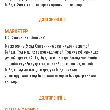
байдаг. Энэ хослолын төрөлх араншин нь өөр өөр.
ДЭЛГЭРЭНГҮЙ
МАРКЕТЕР
I-D (Сангвиник - Холерик)
Маркетер нь бусад Сангвиникуудаас илүү урам зоригтой
байдаг. Тэд маш их сэтгэл хөдлөлтэй. Тэд хүмүүстэй харилцах
дуртай, эрч хүчтэй. Тэд бусдыг сонирхдог бөгөөд янз бүрийн
төрлийн хүмүүсийн хүндэтгэл, итгэлийг олж авах чадвартай
байдаг. Тэд зорилгодоо хүрч, үзэл бодлоо хүлээн
зөвшөөрүүлэхийн тулд бизнесийг нөхөрсөг байдлаар хийхийг
хичээдэг.
ДЭЛГЭРЭНГҮЙ