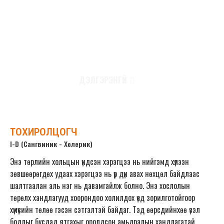
болно. Энэ 2 авир хосолсон үед гарах төрөлх хандлага бол
аливаа зүйлийг тогтмол хувиар зуршлын дагуу зөв хийхэд
санаа тавьж бусдад туслан үйлчлэх юм. Энэ зан чанарын
хослол нь төрөлхийн туслагч бөгөөд бүх флематик хольцоос
хамгийн тогтвортой зантай байх хандлагатай.
ДЭЛГЭРЭНГҮЙ
ТОХИРОЛЦОГЧ
I-D (Сангвиник - Холерик)
Энэ төрлийн хольцын үндсэн хэрэгцээ нь нийгэмд хүлээн
зөвшөөрөгдөх удаах хэрэгцээ нь үр дүн авах нөхцөл байдлаас
шалтгаалан аль нэг нь давамгайлж болно. Энэ хослолын
төрөлх хандлагууд хоорондоо холилдох үед зорилготойгоор
хүмүүсийн төлөө гэсэн сэтгэлтэй байдаг. Тэд өөрсдийнхөө үзэл
бодлыг бусдад ятгахыг оролдсон амьдралын хандлагатай