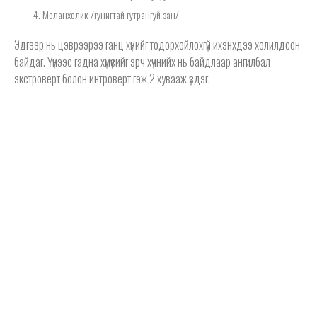
Меланхолик /гунигтай гутрангуй зан/
Эдгээр нь цэврээрээ ганц хүнийг тодорхойлохгүй ихэнхдээ холилдсон
байдаг. Үүнээс гадна хүмүүсийг эрч хүчнийх нь байдлаар ангилбал
экстроверт болон интроверт гэж 2 хувааж үздэг.
ХОЛЕРИК
Холерик хүмүүс нь экстраверт, хурдан сэтгэдэг, идэвхтэй,
практик, хүчтэй хүсэл эрмэлзэлтэй байдаг. Тэд үр дүнд хүрэх
үндсэн хэрэгцээнд хөтлөгддөг. Холерик эерэг тал нь өөртөө
итгэлтэй, биеэ даасан сэтгэлгээтэй байдаг. Тэд шийдэмгий,
үзэл бодолтой байдаг бөгөөд өөртөө болон бусдын төлөө
шийдвэр гаргахдаа хялбар байдаг.