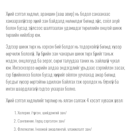
Хүний сэтгэл хөдлөл, араншин (ааш авир) нь бодол санаанаас
хамаарахгүйгээр хүний зан байдалд нөлөөлдөг бөгөөд хүйс, соёл ахуй
болон бусад зүйлсээс шалтгаалан удамшдаг төрөлхийн онцгой шинж
төрхийн нийлбэр юм.
Эдгээр шинж төрх нь хэрхэн бий болдог нь тодорхойгүй бөгөөд хүчээр
өөрчилж болохгүй. Хүн бүрийн зан чанарын шинж төрх бүрийг таньж
мэдэн, онцлогууд ба эерэг, сөрөг талуудаа таних нь зайлшгүй чухал
юм. Ингэснээрээ өөрийн алдаа эндэгдлийг урьдаас сэргийлэн засах,
гэр бүлийнхнээ болон бусад хүмүүсийг ойлгон уучлахад амар бөгөөд
бусдыг хүчээр өөртэйгөө адилхан байлгах гэж оролдох нь бүтэхгүй ба
ингэх шаардлагагүй гэдгээ ухаарах болно.
Хүний сэтгэл хөдлөлийг төрлөөр нь ялган салгаж 4 хэсэгт хувааж үзвэл:
Холерик /түргэн, шийдэмгий зан/
Сангвиник /хурц сэргэлэн зан/
Флегматик /ноомой амарлингуй, уламжлалт зан/