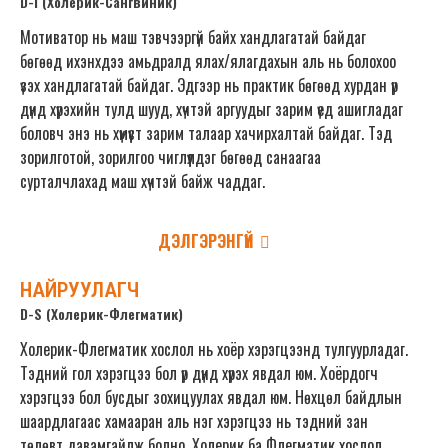
D-I (Холерик-Сангвиник)
Мотиватор нь маш тэвчээргүй байх хандлагатай байдаг
бөгөөд ихэнхдээ амьдралд ялах/ялагдахын аль нь болохоо
үзэх хандлагатай байдаг. Эдгээр нь практик бөгөөд хурдан үр
дүнд хүрэхийн тулд шууд, хүчтэй аргуудыг зарим үед ашигладаг
боловч энэ нь хүмүүст зарим талаар хачирхалтай байдаг. Тэд
зорилготой, зорилгоо чиглүүлдэг бөгөөд санаагаа
сурталчлахад маш хүчтэй байж чаддаг.
ДЭЛГЭРЭНГҮЙ
НАЙРУУЛАГЧ
D-S (Холерик-Флегматик)
Холерик-Флегматик хослол нь хоёр хэрэгцээнд тулгуурладаг.
Тэдний гол хэрэгцээ бол үр дүнд хүрэх явдал юм. Хоёрдогч
хэрэгцээ бол бусдыг зохицуулах явдал юм. Нөхцөл байдлын
шаардлагаас хамааран аль нэг хэрэгцээ нь тэдний зан
төлөвт давамгайлж болно. Холерик ба Флегматик хослол