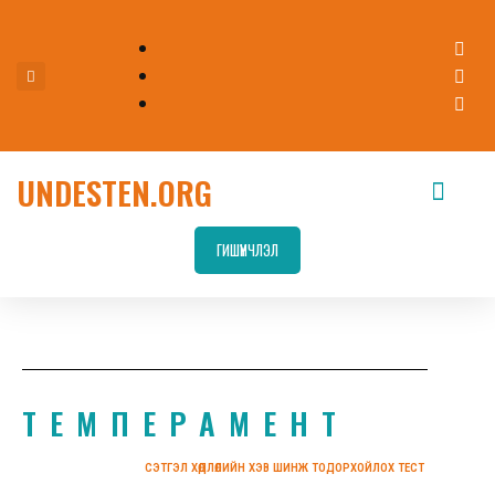
UNDESTEN.ORG
ГИШҮҮНЧЛЭЛ
TEМПЕРАМЕНТ
СЭТГЭЛ ХӨДЛӨЛИЙН ХЭВ ШИНЖ ТОДОРХОЙЛОХ ТЕСТ