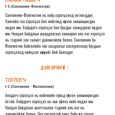
САНАА ТАВИГЧ
I-S (Сангвиник-Флегматик)
Сангвиник-Флегматик нь хоёр хэрэгцээнд хөтлөгддөг.
Хамгийн гол хэрэгцээ бол нийгэмд хүлээн зөвшөөрөгдөх
явдал юм. Хоёрдогч хэрэгцээ бол бусдыг зохицуулах явдал
юм. Нөхцөл байдлын шаардлагаас хамааран аль нэг хэрэгцээ
нь тэдний зан төлөвт давамгайлж болно. Сангвиник ба
Флегматик байгалийн чиг хандлагыг хослуулснаар бусдын
хэрэгцээнд нийцсэн хүмүүсийг бий болгодог.
ДЭЛГЭРЭНГҮЙ
ТОГЛОГЧ
I-C (Сангвиник - Меланхолик)
Анхдагч хэрэгцээ нь нийгмийн хувьд хүлээн зөвшөөрөгдөх
ёстой. Хоёрдогч хэрэгцээ нь зөв зүйлээ хийх явдал юм.
Нөхцөл байдлаас шалтгаалан тэдний аль нэг нь
давамгайлж болно. Энэ хослолтой хамт байх үед гардаг