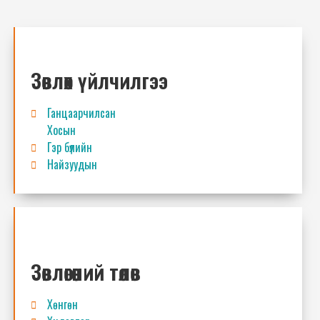
Зөвлөх үйлчилгээ
Ганцаарчилсан
Хосын
Гэр бүлийн
Найзуудын
Зөвлөгөөний төлөв
Хөнгөн