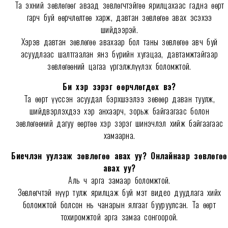
Та эхний зөвлөгөөг аваад зөвлөгчтэйгөө ярилцахаас гадна өөрт
гарч буй өөрчлөлтөө харж, давтан зөвлөгөө авах эсэхээ
шийдээрэй.
Хэрэв давтан зөвлөгөө авахаар бол таны зөвлөгөө авч буй
асуудлаас шалтгаалан янз бүрийн хугацаа, давтамжтайгаар
зөвлөгөөний цагаа үргэлжлүүлэх боломжтой.
Би хэр зэрэг өөрчлөгдөх вэ?
Та өөрт үүссэн асуудал бэрхшээлээ зөвөөр даван туулж,
шийдвэрлэхдээ хэр анхаарч, зорьж байгаагаас болон
зөвлөгөөний дагуу өөртөө хэр зэрэг шинэчлэл хийж байгаагаас
хамаарна.
Биечлэн уулзаж зөвлөгөө авах уу? Онлайнаар зөвлөгөө
авах уу?
Аль ч арга замаар боломжтой.
Зөвлөгчтэй нүүр тулж ярилцаж буй мэт видео дуудлага хийх
боломжтой болсон нь чанарын ялгааг бууруулсан. Та өөрт
тохиромжтой арга замаа сонгоорой.