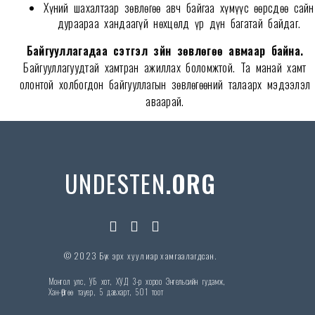
Хүний шахалтаар зөвлөгөө авч байгаа хүмүүс өөрсдөө сайн
дураараа хандаагүй нөхцөлд үр дүн багатай байдаг.
Байгууллагадаа сэтгэл зүйн зөвлөгөө авмаар байна.
Байгууллагуудтай хамтран ажиллах боломжтой. Та манай хамт
олонтой холбогдон байгууллагын зөвлөгөөний талаарх мэдээлэл
аваарай.
UNDESTEN
.ORG
© 2023 Бүх эрх хуулиар хамгаалагдсан.
Монгол улс, УБ хот, ХУД 3-р хороо Энгельсийн гудамж,
Хан-Өргөө тауер, 5 давхарт, 501 тоот