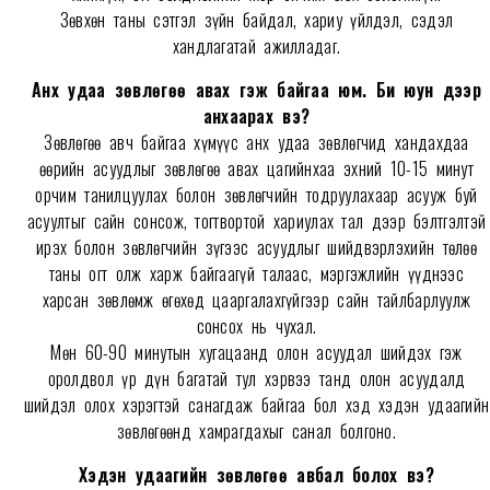
Зөвхөн таны сэтгэл зүйн байдал, хариу үйлдэл, сэдэл
хандлагатай ажилладаг.
Анх удаа зөвлөгөө авах гэж байгаа юм. Би юун дээр
анхаарах вэ?
Зөвлөгөө авч байгаа хүмүүс анх удаа зөвлөгчид хандахдаа
өөрийн асуудлыг зөвлөгөө авах цагийнхаа эхний 10-15 минут
орчим танилцуулах болон зөвлөгчийн тодруулахаар асууж буй
асуултыг сайн сонсож, тогтвортой хариулах тал дээр бэлтгэлтэй
ирэх болон зөвлөгчийн зүгээс асуудлыг шийдвэрлэхийн төлөө
таны огт олж харж байгаагүй талаас, мэргэжлийн үүднээс
харсан зөвлөмж өгөхөд цааргалахгүйгээр сайн тайлбарлуулж
сонсох нь чухал.
Мөн 60-90 минутын хугацаанд олон асуудал шийдэх гэж
оролдвол үр дүн багатай тул хэрвээ танд олон асуудалд
шийдэл олох хэрэгтэй санагдаж байгаа бол хэд хэдэн удаагийн
зөвлөгөөнд хамрагдахыг санал болгоно.
Хэдэн удаагийн зөвлөгөө авбал болох вэ?