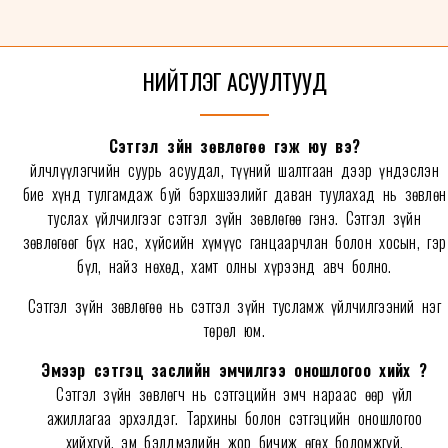
НИЙТЛЭГ АСУУЛТУУД
Сэтгэл зүйн зөвлөгөө гэж юу вэ?
Үйлчлүүлэгчийн суурь асуудал, түүний шалтгаан дээр үндэслэн
бие хүнд тулгамдаж буй бэрхшээлийг даван туулахад нь зөвлөн
туслах үйлчилгээг сэтгэл зүйн зөвлөгөө гэнэ. Сэтгэл зүйн
зөвлөгөөг бүх нас, хүйсийн хүмүүс ганцаарчлан болон хосын, гэр
бүл, найз нөхөд, хамт олны хүрээнд авч болно.
Сэтгэл зүйн зөвлөгөө нь сэтгэл зүйн тусламж үйлчилгээний нэг
төрөл юм.
Эмээр сэтгэц заслийн эмчилгээ оношлогоо хийх үү?
Сэтгэл зүйн зөвлөгч нь сэтгэцийн эмч нараас өөр үйл
ажиллагаа эрхэлдэг. Тархины болон сэтгэцийн оношлогоо
хийхгүй, эм бэлдмэлийн жор бичиж өгөх боломжгүй.