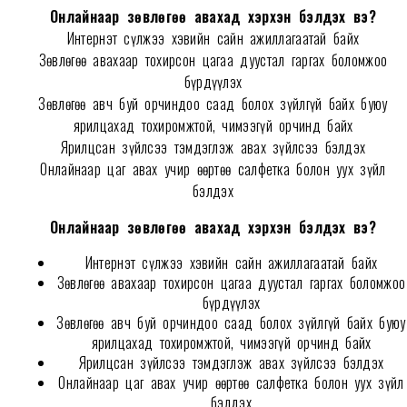
Онлайнаар зөвлөгөө авахад хэрхэн бэлдэх вэ?
Интернэт сүлжээ хэвийн сайн ажиллагаатай байх
Зөвлөгөө авахаар тохирсон цагаа дуустал гаргах боломжоо
бүрдүүлэх
Зөвлөгөө авч буй орчиндоо саад болох зүйлгүй байх буюу
ярилцахад тохиромжтой, чимээгүй орчинд байх
Ярилцсан зүйлсээ тэмдэглэж авах зүйлсээ бэлдэх
Онлайнаар цаг авах учир өөртөө салфетка болон уух зүйл
бэлдэх
Онлайнаар зөвлөгөө авахад хэрхэн бэлдэх вэ?
Интернэт сүлжээ хэвийн сайн ажиллагаатай байх
Зөвлөгөө авахаар тохирсон цагаа дуустал гаргах боломжоо
бүрдүүлэх
Зөвлөгөө авч буй орчиндоо саад болох зүйлгүй байх буюу
ярилцахад тохиромжтой, чимээгүй орчинд байх
Ярилцсан зүйлсээ тэмдэглэж авах зүйлсээ бэлдэх
Онлайнаар цаг авах учир өөртөө салфетка болон уух зүйл
бэлдэх