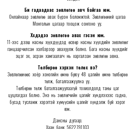
Би гадаадаас зөвлөгөө авч байгаа юм.
Онлайнаар зөвлөгөө авах бүрэн боломжтой. Зөвлөгөөний цагаа
Монголын цагаар тооцож сонгоно уу.
Хүүхдэдээ зөвлөгөө авах гэсэн юм.
11-ээс дээш насны хүүхдүүдэд өсвөр насны хүүхдийн зөвлөгөөг
ганцаарчилсан хэлбэрээр авахуулж болно. Бага насны хүүхдийг
эцэг эх, асран хамгаалагч нь харгалзан зөвлөгөө авна.
Төлбөрөө хэрхэн төлөх вэ?
Зөвлөгөөнөөс хоёр хоногийн өмнө буюу 48 цагийн өмнө төлбөрөө
төлж, баталгаажуулна уу.
Төлбөрөө төлж баталгаажуулаагүй тохиолдолд таны цаг
цуцлагдах болно. Энэ нь зөвлөгчийн цагийг хүндлэхээс гадна,
бусад тусламж хэрэгтэй хүмүүсийн цагийг хүндэлж буй хэрэг
юм.
Дансны дугаар;
Хаан банк 5622791103