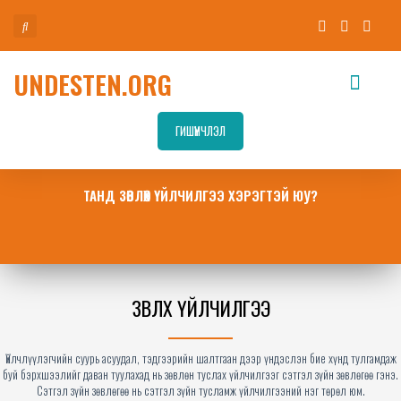
UNDESTEN.ORG
ГИШҮҮНЧЛЭЛ
ТАНД ЗӨВЛӨХ ҮЙЛЧИЛГЭЭ ХЭРЭГТЭЙ ЮУ?
ЗӨВЛӨХ ҮЙЛЧИЛГЭЭ​
Үйлчлүүлэгчийн суурь асуудал, тэдгээрийн шалтгаан дээр үндэслэн бие хүнд тулгамдаж
буй бэрхшээлийг даван туулахад нь зөвлөн туслах үйлчилгээг сэтгэл зүйн зөвлөгөө гэнэ.
Сэтгэл зүйн зөвлөгөө нь сэтгэл зүйн тусламж үйлчилгээний нэг төрөл юм.