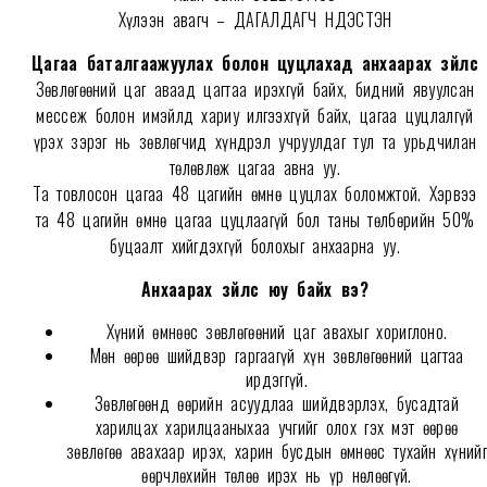
Хүлээн авагч – ДАГАЛДАГЧ ҮНДЭСТЭН
Цагаа баталгаажуулах болон цуцлахад анхаарах зүйлс
Зөвлөгөөний цаг аваад цагтаа ирэхгүй байх, бидний явуулсан
мессеж болон имэйлд хариу илгээхгүй байх, цагаа цуцлалгүй
үрэх зэрэг нь зөвлөгчид хүндрэл учруулдаг тул та урьдчилан
төлөвлөж цагаа авна уу.
Та товлосон цагаа 48 цагийн өмнө цуцлах боломжтой. Хэрвээ
та 48 цагийн өмнө цагаа цуцлаагүй бол таны төлбөрийн 50%
буцаалт хийгдэхгүй болохыг анхаарна уу.
Анхаарах зүйлс юу байх вэ?
Хүний өмнөөс зөвлөгөөний цаг авахыг хориглоно.
Мөн өөрөө шийдвэр гаргаагүй хүн зөвлөгөөний цагтаа
ирдэггүй.
Зөвлөгөөнд өөрийн асуудлаа шийдвэрлэх, бусадтай
харилцах харилцааныхаа учгийг олох гэх мэт өөрөө
зөвлөгөө авахаар ирэх, харин бусдын өмнөөс тухайн хүнийг
өөрчлөхийн төлөө ирэх нь үр нөлөөгүй.