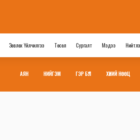
Зөвлөх Үйлчилгээ
Төсөл
Сургалт
Мэдээ
Нийтл
АЯН
НИЙГЭМ
ГЭР БҮЛ
ХҮНИЙ НӨӨЦ