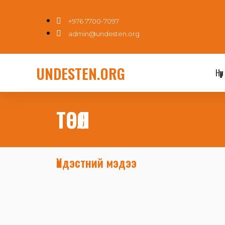
+976 7700-7097
admin@undesten.org
UNDESTEN.ORG
Нүүр
ТӨСӨЛ
Үндэстний мэдээ