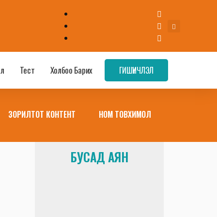
эл
Тест
Холбоо Барих
ГИШҮҮНЧЛЭЛ
ЗОРИЛТОТ КОНТЕНТ
НОМ ТОВХИМОЛ
БУСАД АЯН