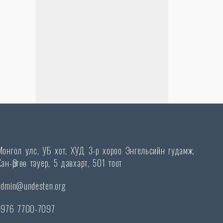
Монгол улс, УБ хот, ХУД 3-р хороо Энгельсийн гудамж,
Хан-Өргөө тауер, 5 давхарт, 501 тоот
admin@undesten.org
+976 7700-7097