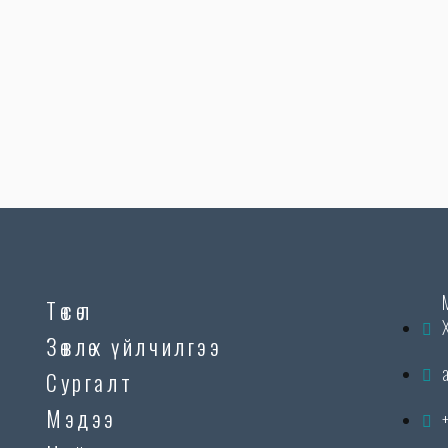
Төсөл
Зөвлөх үйлчилгээ
Сургалт
Мэдээ