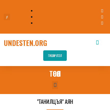
UNDESTEN.ORG
ГИШҮҮНЧЛЭЛ
ТӨСӨЛ
"ТАНИЛЦЪЯ" АЯН