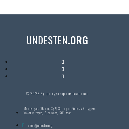
UNDESTEN
.ORG
© 2023 Бүх эрх хуулиар хамгаалагдсан.
Монгол улс, УБ хот, ХУД 3-р хороо Энгельсийн гудамж,
Хан-Өргөө тауер, 5 давхарт, 501 тоот
admin@undesten.org