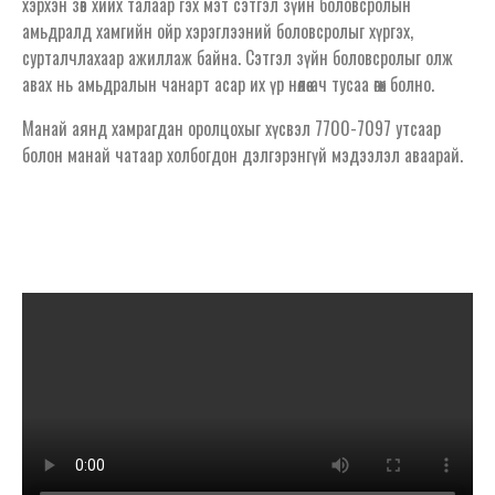
хэрхэн зөв хийх талаар гэх мэт сэтгэл зүйн боловсролын
амьдралд хамгийн ойр хэрэглээний боловсролыг хүргэх,
сурталчлахаар ажиллаж байна. Сэтгэл зүйн боловсролыг олж
авах нь амьдралын чанарт асар их үр нөлөө ач тусаа өгөх болно.
Манай аянд хамрагдан оролцохыг хүсвэл 7700-7097 утсаар
болон манай чатаар холбогдон дэлгэрэнгүй мэдээлэл аваарай.