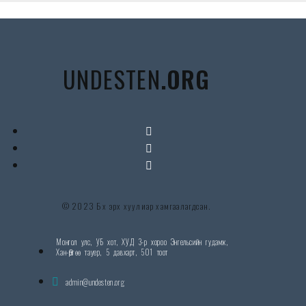
UNDESTEN
.ORG
© 2023 Бүх эрх хуулиар хамгаалагдсан.
Монгол улс, УБ хот, ХУД 3-р хороо Энгельсийн гудамж,
Хан-Өргөө тауер, 5 давхарт, 501 тоот
admin@undesten.org