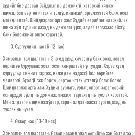
хүүхдийг бие даасан байдлыг нь дэмжихгүй, хэтэрхий хянаж,
шүүмжилбэл өөртөө итгэх итгэлгүй, ичимхий, эргэлзээтэй болж өсөх
магадлалтай. Шийдвэрлэх арга зам: Хүүхдийг өөрийгөө илэрхийлэх,
шинэ зүйл туршиж үзэхэд нь дэмжлэг үзүүлж, алдаа гаргахаас айхгүй
байх боломжийг олгох хэрэгтэй.
Сургуулийн нас (6-12 нас)
Хямралын гол шалтгаан: Энэ үед хүүхэд хичээнгүй байх эсэх, эсвэл
өөрийгөө буруушаах эсэх гэсэн хямралтай нүүр тулдаг. Хэрэв хүүхэд
сургуульд амжилт гаргаж, үнэлэгдэж чадахгүй бол өөрийгөө
чадваргүй, бүтэлгүй гэж бодож, өөртөө итгэх итгэлгүй болж болно.
Шийдвэрлэх арга зам: Хүүхдийг сурлага, урлаг, спорт зэрэг өөрийн
сонирхдог зүйлд нь дэмжиж, амжилт гаргахад нь туслах хэрэгтэй.
Мөн алдааг нь шүүмжлэхгүйгээр, харин алдаанаасаа суралцахад нь
туслах нь чухал.
Өсвөр нас (13-19 нас)
Хямралын гол шалтгаан: Өсвөр насанд хүүхэд өөрийгөө хэн бэ гэдгээ