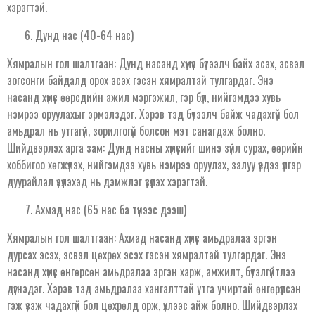
хэрэгтэй.
Дунд нас (40-64 нас)
Хямралын гол шалтгаан: Дунд насанд хүмүүс бүтээлч байх эсэх, эсвэл
зогсонги байдалд орох эсэх гэсэн хямралтай тулгардаг. Энэ
насанд хүмүүс өөрсдийн ажил мэргэжил, гэр бүл, нийгэмдээ хувь
нэмрээ оруулахыг эрмэлздэг. Хэрэв тэд бүтээлч байж чадахгүй бол
амьдрал нь утгагүй, зорилгогүй болсон мэт санагдаж болно.
Шийдвэрлэх арга зам: Дунд насны хүмүүсийг шинэ зүйл сурах, өөрийн
хоббигоо хөгжүүлэх, нийгэмдээ хувь нэмрээ оруулах, залуу үедээ үлгэр
дуурайлал үзүүлэхэд нь дэмжлэг үзүүлэх хэрэгтэй.
Ахмад нас (65 нас ба түүнээс дээш)
Хямралын гол шалтгаан: Ахмад насанд хүмүүс амьдралаа эргэн
дурсах эсэх, эсвэл цөхрөх эсэх гэсэн хямралтай тулгардаг. Энэ
насанд хүмүүс өнгөрсөн амьдралаа эргэн харж, амжилт, бүтэлгүйтлээ
дүгнэдэг. Хэрэв тэд амьдралаа хангалттай утга учиртай өнгөрүүлсэн
гэж үзэж чадахгүй бол цөхрөлд орж, үхлээс айж болно. Шийдвэрлэх