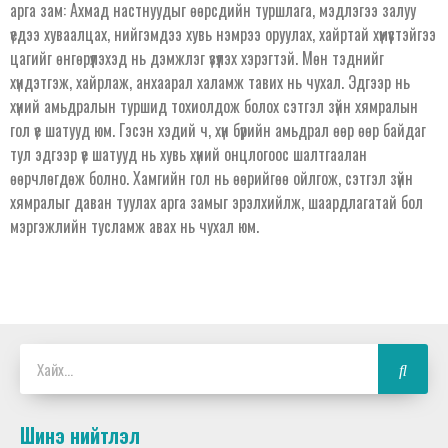
арга зам: Ахмад настнуудыг өөрсдийн туршлага, мэдлэгээ залуу
үедээ хуваалцах, нийгэмдээ хувь нэмрээ оруулах, хайртай хүмүүстэйгээ
цагийг өнгөрүүлэхэд нь дэмжлэг үзүүлэх хэрэгтэй. Мөн тэднийг
хүндэтгэж, хайрлаж, анхаарал халамж тавих нь чухал. Эдгээр нь
хүний амьдралын туршид тохиолдож болох сэтгэл зүйн хямралын
гол үе шатууд юм. Гэсэн хэдий ч, хүн бүрийн амьдрал өөр өөр байдаг
тул эдгээр үе шатууд нь хувь хүний онцлогоос шалтгаалан
өөрчлөгдөж болно. Хамгийн гол нь өөрийгөө ойлгож, сэтгэл зүйн
хямралыг даван туулах арга замыг эрэлхийлж, шаардлагатай бол
мэргэжлийн тусламж авах нь чухал юм.
Шинэ нийтлэл