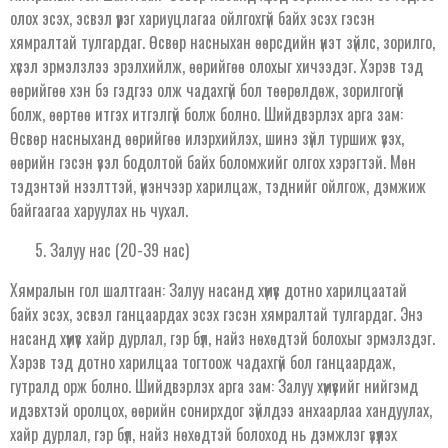
олох эсэх, эсвэл үүрэг хариуцлагаа ойлгохгүй байх эсэх гэсэн
хямралтай тулгардаг. Өсвөр насныхан өөрсдийн үнэт зүйлс, зорилго,
хүсэл эрмэлзлээ эрэлхийлж, өөрийгөө олохыг хичээдэг. Хэрэв тэд
өөрийгөө хэн бэ гэдгээ олж чадахгүй бол төөрөлдөж, зорилгогүй
болж, өөртөө итгэх итгэлгүй болж болно. Шийдвэрлэх арга зам:
Өсвөр насныханд өөрийгөө илэрхийлэх, шинэ зүйл туршиж үзэх,
өөрийн гэсэн үзэл бодолтой байх боломжийг олгох хэрэгтэй. Мөн
тэдэнтэй нээлттэй, үнэнчээр харилцаж, тэднийг ойлгож, дэмжиж
байгаагаа харуулах нь чухал.
Залуу нас (20-39 нас)
Хямралын гол шалтгаан: Залуу насанд хүмүүс дотно харилцаатай
байх эсэх, эсвэл ганцаардах эсэх гэсэн хямралтай тулгардаг. Энэ
насанд хүмүүс хайр дурлал, гэр бүл, найз нөхөдтэй болохыг эрмэлздэг.
Хэрэв тэд дотно харилцаа тогтоож чадахгүй бол ганцаардаж,
гутралд орж болно. Шийдвэрлэх арга зам: Залуу хүмүүсийг нийгэмд
идэвхтэй оролцох, өөрийн сонирхдог зүйлдээ анхаарлаа хандуулах,
хайр дурлал, гэр бүл, найз нөхөдтэй болоход нь дэмжлэг үзүүлэх