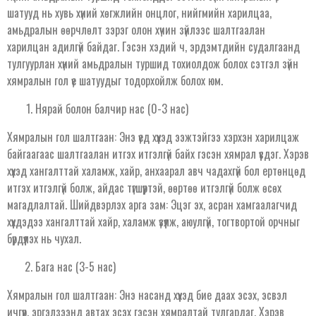
шатууд нь хувь хүний хөгжлийн онцлог, нийгмийн харилцаа,
амьдралын өөрчлөлт зэрэг олон хүчин зүйлээс шалтгаалан
харилцан адилгүй байдаг. Гэсэн хэдий ч, эрдэмтдийн судалгаанд
тулгуурлан хүний амьдралын туршид тохиолдож болох сэтгэл зүйн
хямралын гол үе шатуудыг тодорхойлж болох юм.
Нярай болон балчир нас (0-3 нас)
Хямралын гол шалтгаан: Энэ үед хүүхэд ээжтэйгээ хэрхэн харилцаж
байгаагаас шалтгаалан итгэх итгэлгүй байх гэсэн хямрал үүсдэг. Хэрэв
хүүхэд хангалттай халамж, хайр, анхаарал авч чадахгүй бол ертөнцөд
итгэх итгэлгүй болж, айдас түгшүүртэй, өөртөө итгэлгүй болж өсөх
магадлалтай. Шийдвэрлэх арга зам: Эцэг эх, асран хамгаалагчид
хүүхдэдээ хангалттай хайр, халамж үзүүлж, аюулгүй, тогтвортой орчныг
бүрдүүлэх нь чухал.
Бага нас (3-5 нас)
Хямралын гол шалтгаан: Энэ насанд хүүхэд бие даах эсэх, эсвэл
ичгүүр, эргэлзээнд автах эсэх гэсэн хямралтай тулгардаг. Хэрэв