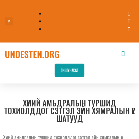
UNDESTEN.ORG
ГИШҮҮНЧЛЭЛ
ХҮНИЙ АМЬДРАЛЫН ТУРШИД
ТОХИОЛДДОГ СЭТГЭЛ ЗҮЙН ХЯМРАЛЫН ҮЕ
ШАТУУД
Хүний амьдралын туршид тохиолддог сэтгэл зүйн хямралын үе