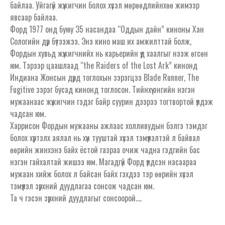
байлаа. Уйгагүй жүжигчин болох хүсэл мөрөөдлийнхөө жимээр
явсаар байлаа.
Форд 1977 онд буюу 35 насандаа “Оддын дайн” киноны Хан
Сологийн дүр бүтээжээ. Энэ кино маш их амжилттай болж,
Фордын хувьд жүжигчнийх нь карьерийн үүд хаалгыг нээж өгсөн
юм. Тэрээр цаашлаад “the Raiders of the Lost Ark” кинонд
Индиана Жонсын дүрд тоглохын зэрэгцээ Blade Runner, The
Fugitive зэрэг бусад кинонд тоглосон. Тийнхүү энгийн нэгэн
мужаанаас жүжигчин гэдэг байр суурин дээрээ тогтвортой үлдэж
чадсан юм.
Харрисон Фордын мужааны ажлаас холливудын бэлгэ тэмдэг
болох хүртэлх аялал нь хүн тууштай хүсэл тэмүүлэлтэй л байвал
өөрийн жинхэнэ байх ёстой газраа очиж чадна гэдгийн бас
нэгэн гайхалтай жишээ юм. Магадгүй Форд үлдсэн насаараа
мужаан хийж болох л байсан байх гэхдээ тэр өөрийн хүсэл
тэмүүлэл зүрхний дуудлагаа сонсож чадсан юм.
Та ч гэсэн зүрхний дуудлагыг сонсоорой….