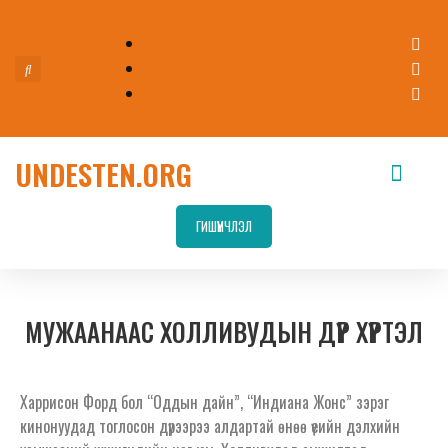
UNDESTEN.ORG
ГИШҮҮНЧЛЭЛ
МУЖААНААС ХОЛЛИВУДЫН ДҮР ХҮРТЭЛ
Харрисон Форд бол “Оддын дайн”, “Индиана Жонс” зэрэг
кинонуудад тоглосон дүрээрээ алдартай өнөө үеийн дэлхийн