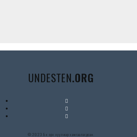
UNDESTEN
.ORG
© 2023 Бүх эрх хуулиар хамгаалагдсан.