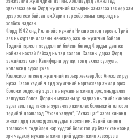
хэмжээний жүжигчдийн нэг юм. Холливудад амжилтад
хүрэхээсээ өмнө Форд жүжигчний карьерын замаасаа тэс өөр зам
дээр зогсож байсан юм.Харин тэр хоёр замыг хооронд нь
холбож чадсан.
Форд 1942 онд Иллинойс мужийн Чикаго хотод төрсөн. Түүний
аав нь сурталчилгааны менежер, ээж нь жүжигчин байсан.
Тэдний гэрлэлт асуудалтай байсан бөгөөд Фордыг дөнгөж
найман настай байхад нь тэд салсан. Салсны дараа Форд
ээжийнхээ хамт Калифорни руу нүүж, тэнд ахлах сургууль,
коллежид суралцжээ.
Коллежоо төгсөөд жүжигчний карьер хөөхөөр Лос Анжелес руу
нүүжээ. Гэсэн хэдий ч түүнд жүжигчний мэргэжлээр ажилд орох
боломж олдсонгүй эцэст нь мужааны ажилд орж, амьдралаа
залгуулах болов. Фордын мужааны ур чадвар нь түүнийг киноны
зураг авалтад тайзны зураачаар ажиллах боломжийг олгосон
төдийгүй цаашлаад “Үхсэн халуун”, “Ахлах цаг” зэрэг кинонд
жижиг дүрд тоглох үүд хаалгуудыг нээсэн юм. Хэдий кинонд
тоглосон ч төдийлөн нэр хүндтэй болж гол дүр бүтээх хэмжээнд
хүрч чадахгүй мужааны ажил түүний үндсэн ажил хэвээрээ л