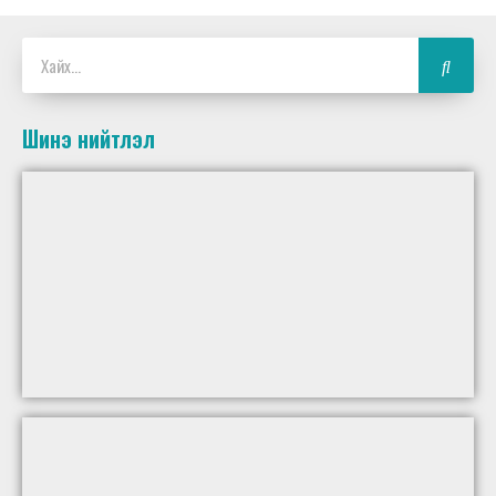
Шинэ нийтлэл